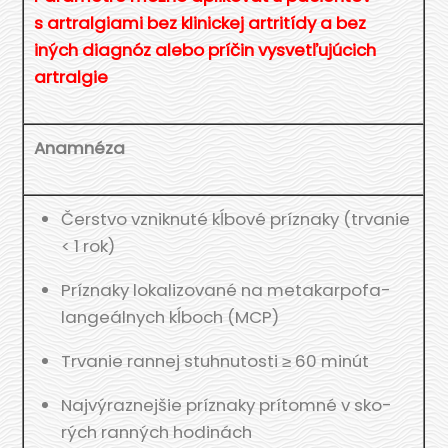
s artral­gia­mi bez kli­nic­kej artri­tí­dy a bez
iných diag­nóz ale­bo prí­čin vysvet­ľu­jú­cich
artralgie
Anam­né­za
Čerstvo vznik­nu­té kĺbo­vé prí­zna­ky (trva­nie
< 1 rok)
Prí­zna­ky loka­li­zo­va­né na meta­kar­po­fa­
lan­ge­ál­nych kĺboch (MCP)
Trva­nie ran­nej stu­hnu­tos­ti ≥ 60 minút
Naj­vý­raz­nej­šie prí­zna­ky prí­tom­né v sko­
rých ran­ných hodinách