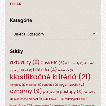
EULAR
Kategórie
Štítky
aktuality
(6)
Covid-19
(3)
dokumenty
(1)
dozorná
história
(4)
rada
(1)
EULAR
(1)
kalendár
(1)
klasifikačné kritériá
(21)
organizácia
(2)
kongresy
(1)
manifest
(1)
opatrenia
(1)
oznamy
(9)
postupy
(3)
podujatia
(1)
prihlášky
(1)
publikačná činnosť
(1)
publikácie
(1)
reumatologické dni
(1)
spoločnosť
(2)
spolupráca
(1)
súčasnosť
(1)
tlačivá
(1)
tlačová