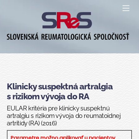
Skip
Me
to
content
Klinicky suspektná artralgia
s rizikom vývoja do RA
EULAR kritéria pre klinicky suspektnú
artralgiu s rizikom vývoja do reumatoidnej
artritídy (RA) (2016)
Para­met­re mož­no apli­ko­vať u pacien­tov