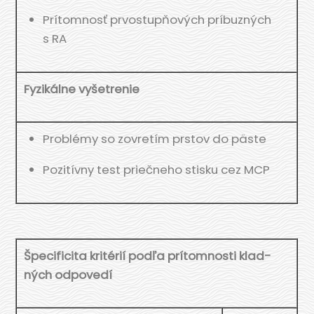
Prí­tom­nosť prvo­stup­ňo­vých prí­buz­ných
s RA
Fyzi­kál­ne vyšetrenie
Prob­lé­my so zovre­tím prs­tov do päste
Pozi­tív­ny test prieč­ne­ho stis­ku cez MCP
Špe­ci­fi­ci­ta kri­té­rií pod­ľa prí­tom­nos­ti klad­
ných odpo­ve­dí