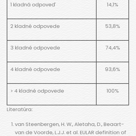
1 klad­ná odpoveď
14,1%
2 klad­né odpovede
53,8%
3 klad­né odpovede
74,4%
4 klad­né odpovede
93,6%
> 4 klad­né odpovede
100%
Lite­ra­tú­ra:
van Ste­en­ber­gen, H. W., Ale­ta­ha, D., Bea­art-
van de Voor­de, L.J.J. et al. EULAR defi­ni­ti­on of