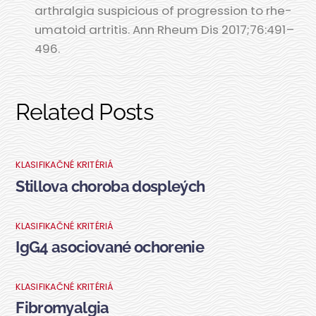
arth­ral­gia sus­pi­ci­ous of prog­res­si­on to rhe­
uma­to­id artri­tis. Ann Rhe­um Dis 2017;76:491 –
496.
Related Posts
KLASIFIKAČNÉ KRITÉRIÁ
Stillova choroba dospleých
KLASIFIKAČNÉ KRITÉRIÁ
IgG4 asociované ochorenie
KLASIFIKAČNÉ KRITÉRIÁ
Fibromyalgia