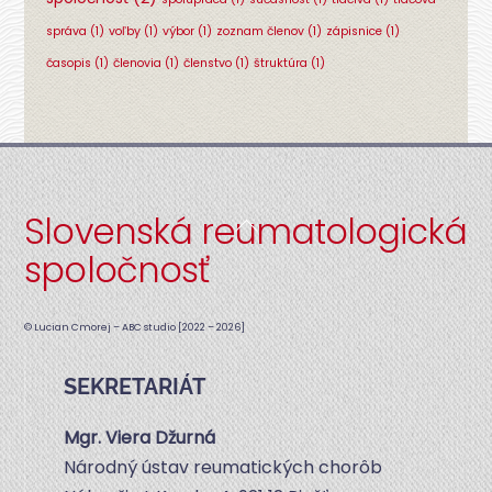
správa
(1)
voľby
(1)
výbor
(1)
zoznam členov
(1)
zápisnice
(1)
časopis
(1)
členovia
(1)
členstvo
(1)
štruktúra
(1)
Slovenská reumatologická
Back
To
spoločnosť
Top
© Lucian Cmorej – ABC studio [2022 – 2026]
SEKRETARIÁT
Mgr. Vie­ra Džurná
Národ­ný ústav reuma­tic­kých chorôb