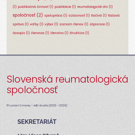
(1)
publikačná činnosť
(1)
publikácie
(1)
reumatologické dni
(1)
spoločnosť
(2)
spolupráca
(1)
súčasnosť
(1)
tlačivá
(1)
tlačová
správa
(1)
voľby
(1)
výbor
(1)
zoznam členov
(1)
zápisnice
(1)
časopis
(1)
členovia
(1)
členstvo
(1)
štruktúra
(1)
Slovenská reumatologická
Back
To
spoločnosť
Top
© Lucian Cmorej – ABC studio [2022 – 2026]
SEKRETARIÁT