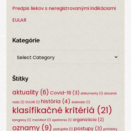
Predpis liekov s neregistrovanými indikáciami
EULAR
Kategórie
Štítky
aktuality
(6)
Covid-19
(3)
dokumenty
(1)
dozorná
história
(4)
rada
(1)
EULAR
(1)
kalendár
(1)
klasifikačné kritériá
(21)
organizácia
(2)
kongresy
(1)
manifest
(1)
opatrenia
(1)
oznamy
(9)
postupy
(3)
podujatia
(1)
prihlášky