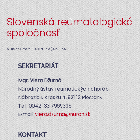
Slovenská reumatologická
Back
To
spoločnosť
Top
© Lucian Cmorej – ABC studio [2022 – 2026]
SEKRETARIÁT
Mgr. Vie­ra Džurná
Národ­ný ústav reuma­tic­kých chorôb
Náb­re­žie I. Kras­ku 4, 921 12 Piešťany
Tel.: 00421 33 7969335
E‑mail:
viera.​dzurna@​nurch.​sk
KONTAKT