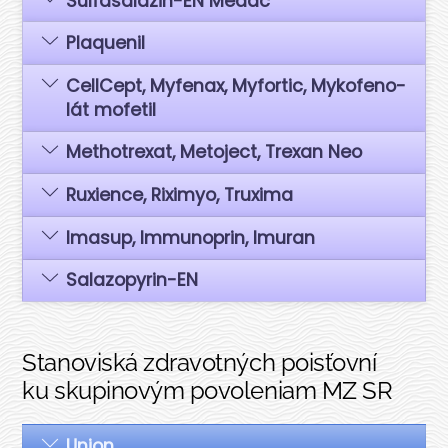
Sul­fa­sa­la­zin-EN Medac
Pla­qu­e­nil
Cell­Cept, Myfe­nax, Myfor­tic, Myko­fe­no­
lát mofe­til
Met­hot­re­xat, Meto­ject, Tre­xan Neo
Ruxien­ce, Rixi­myo, Tru­xi­ma
Ima­sup, Immu­nop­rin, Imu­ran
Sala­zo­py­rin-EN
Stanoviská zdravotných poisťovní
ku skupinovým povoleniam MZ SR
Uni­on