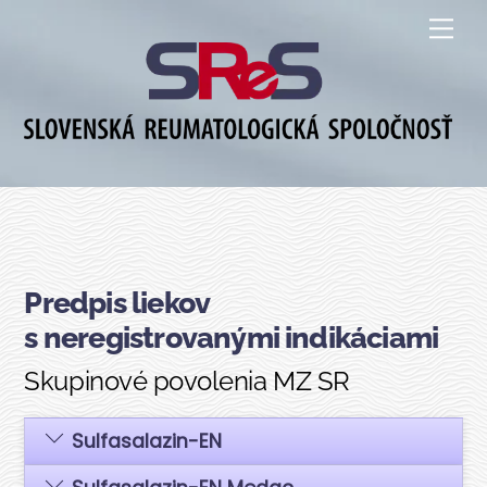
Skip
Me
to
content
Predpis liekov
s neregistrovanými indikáciami
Skupinové povolenia MZ SR
Sul­fa­sa­la­zin-EN