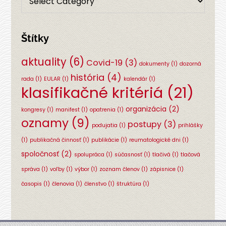
Štítky
aktuality
(6)
Covid-19
(3)
dokumenty
(1)
dozorná
história
(4)
rada
(1)
EULAR
(1)
kalendár
(1)
klasifikačné kritériá
(21)
organizácia
(2)
kongresy
(1)
manifest
(1)
opatrenia
(1)
oznamy
(9)
postupy
(3)
podujatia
(1)
prihlášky
(1)
publikačná činnosť
(1)
publikácie
(1)
reumatologické dni
(1)
spoločnosť
(2)
spolupráca
(1)
súčasnosť
(1)
tlačivá
(1)
tlačová
správa
(1)
voľby
(1)
výbor
(1)
zoznam členov
(1)
zápisnice
(1)
časopis
(1)
členovia
(1)
členstvo
(1)
štruktúra
(1)